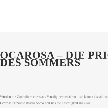
OCAROSA – DIE PR
DES SOMMERS
Würden die Gondoliere etwas aus Venedig herausfahren – sie kämen alsbald n
Ocarosa
Frizzante Rosato Secco holt uns die Leichtigkeit ins Glas.